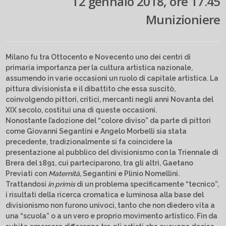
12 gennaio 2018, ore 17.45
Munizioniere
Milano fu tra Ottocento e Novecento uno dei centri di
primaria importanza per la cultura artistica nazionale,
assumendo in varie occasioni un ruolo di capitale artistica. La
pittura divisionista e il dibattito che essa suscitò,
coinvolgendo pittori, critici, mercanti negli anni Novanta del
XIX secolo, costituì una di queste occasioni.
Nonostante l’adozione del “colore diviso” da parte di pittori
come Giovanni Segantini e Angelo Morbelli sia stata
precedente, tradizionalmente si fa coincidere la
presentazione al pubblico del divisionismo con la Triennale di
Brera del 1891, cui parteciparono, tra gli altri, Gaetano
Previati con
Maternità
, Segantini e Plinio Nomellini.
Trattandosi
in primis
di un problema specificamente “tecnico”,
i risultati della ricerca cromatica e luminosa alla base del
divisionismo non furono univoci, tanto che non diedero vita a
una “scuola” o a un vero e proprio movimento artistico. Fin da