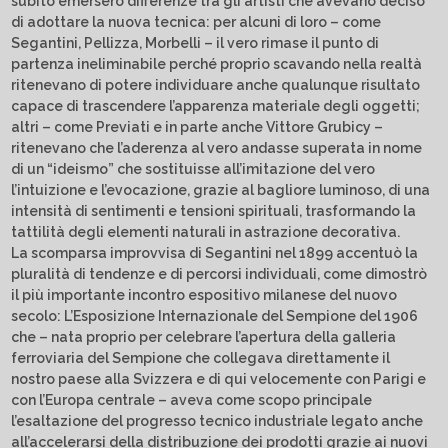
subito emersero differenze tra gli artisti che avevano deciso
di adottare la nuova tecnica: per alcuni di loro – come
Segantini, Pellizza, Morbelli – il vero rimase il punto di
partenza ineliminabile perché proprio scavando nella realtà
ritenevano di potere individuare anche qualunque risultato
capace di trascendere l’apparenza materiale degli oggetti;
altri – come Previati e in parte anche Vittore Grubicy –
ritenevano che l’aderenza al vero andasse superata in nome
di un “ideismo” che sostituisse all’imitazione del vero
l’intuizione e l’evocazione, grazie al bagliore luminoso, di una
intensità di sentimenti e tensioni spirituali, trasformando la
tattilità degli elementi naturali in astrazione decorativa.
La scomparsa improvvisa di Segantini nel 1899 accentuò la
pluralità di tendenze e di percorsi individuali, come dimostrò
il più importante incontro espositivo milanese del nuovo
secolo: L’Esposizione Internazionale del Sempione del 1906
che – nata proprio per celebrare l’apertura della galleria
ferroviaria del Sempione che collegava direttamente il
nostro paese alla Svizzera e di qui velocemente con Parigi e
con l’Europa centrale – aveva come scopo principale
l’esaltazione del progresso tecnico industriale legato anche
all’accelerarsi della distribuzione dei prodotti grazie ai nuovi