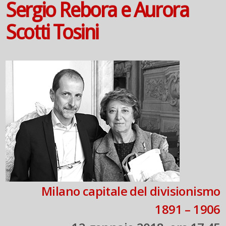
Sergio Rebora e Aurora
Scotti Tosini
Milano capitale del divisionismo
1891 – 1906