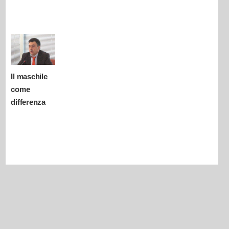
Il maschile
come
differenza