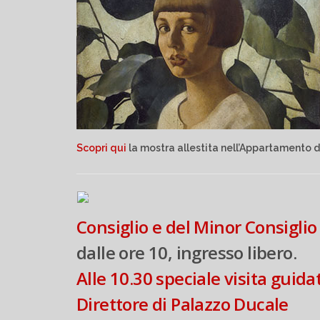
Scopri qui
la mostra allestita nell’Appartamento 
Consiglio e del Minor Consiglio
dalle ore 10, ingresso libero.
Alle 10.30 speciale visita guida
Direttore di Palazzo Ducale