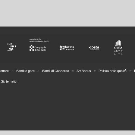
rettore
Bandi e gare
Bandi di Concorso
Art Bonus
Politica della qualità
Siti tematici