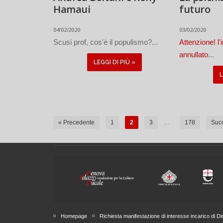
Hamaui
futuro
04/02/2020
03/02/2020
Scusi prof, cos'è il populismo?...
Attenzione! l
annullato
...
LEGGI DI PIÙ »
L
« Precedente
1
2
3
…
178
Succ
Homepage
Richiesta manifestazione di interesse incarico di Di