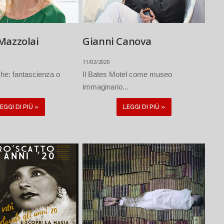
Mazzolai
Gianni Canova
11/02/2020
che: fantascienza o
Il Bates Motel come museo
immaginario...
EGGI DI PIÙ »
LEGGI DI PIÙ »