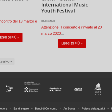
International Music
Youth Festival
'incontro del 13 marzo è
01/02/2020
Attenzione! il concerto è rinviato al 29
marzo 2020
...
EGGI DI PIÙ »
LEGGI DI PIÙ »
essivo »
rettore
Bandi e gare
Bandi di Concorso
Art Bonus
Politica della qualità