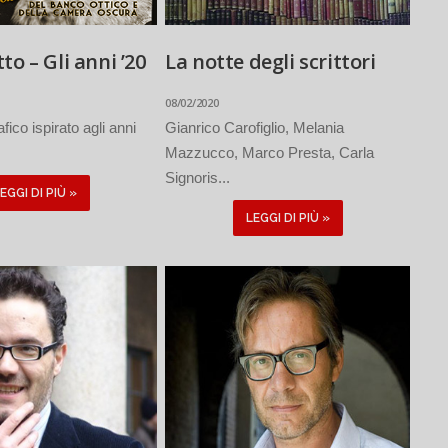
to – Gli anni ’20
La notte degli scrittori
08/02/2020
fico ispirato agli anni
Gianrico Carofiglio, Melania
Mazzucco, Marco Presta, Carla
Signoris...
EGGI DI PIÙ »
LEGGI DI PIÙ »