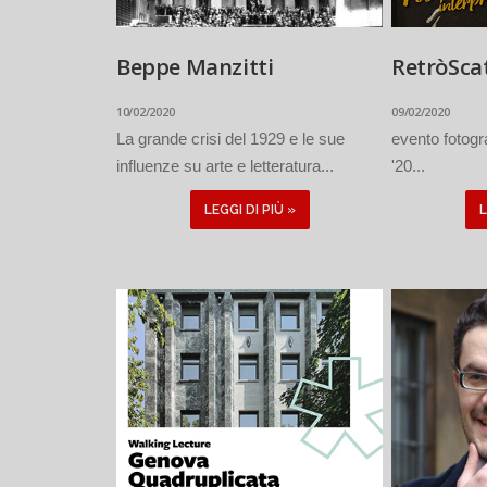
Beppe Manzitti
RetròScat
10/02/2020
09/02/2020
La grande crisi del 1929 e le sue
evento fotogra
influenze su arte e letteratura...
'20...
LEGGI DI PIÙ »
L