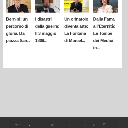
Bernini: un
I disastri
Un orinatoio
Dalla Fama
percorso di
della guerra:
diventa arte:
all’Eternità:
gloria. Da
Il 3 maggio
La Fontana
Le Tombe
piazza San...
1808...
di Marcel...
dei Medici
in...