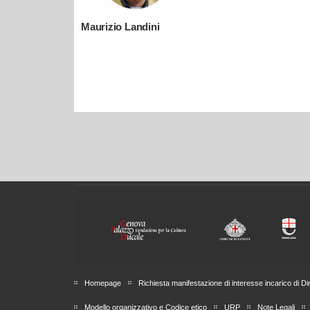
Maurizio Landini
Homepage
Richiesta manifestazione di interesse incarico di Di
Modello organizzativo e Codice etico
URP
Note Legali