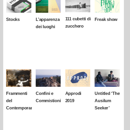
111 cubetti di
Stocks
L’apparenza
Freak show
zucchero
dei luoghi
Frammenti
Confini e
Approdi
Untitled ‘The
del
Commistioni
2019
Ausilum
Contemporaneo
Seeker’