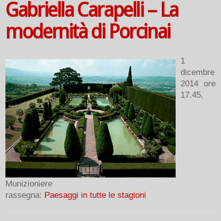
Gabriella Carapelli – La
modernità di Porcinai
1
dicembre
2014 ore
17.45,
Munizioniere
rassegna:
Paesaggi in tutte le stagioni