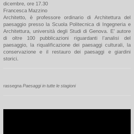
dicembre, ore 17.30
Francesca Mazzino
Architetto, è professore ordinario di Architettura del
paesaggio presso la Scuola Politecnica di Ingegneria e
Architettura, università degli Studi di Genova. E’ autore
di oltre 100 pubblicazioni riguardanti l’analisi del
paesaggio, la riqualificazione dei paesaggi culturali, la
conservazione e il restauro dei paesaggi e giardini
storici.
rassegna
Paesaggi in tutte le stagioni