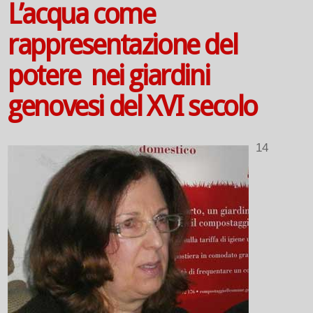
L’acqua come
rappresentazione del
potere nei giardini
genovesi del XVI secolo
14