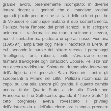
grande lavoro, perennemente incompiuto: in diverse
lettere ringrazia i genitori che gli mandano prodotti
agricoli (facile pensare che si tratti delle celebri pesche
di Volpedo) e comunque aiutano il suo sostentamento.
Pellizza frena l’impeto dei primi schizzi, e lo sciopero
animoso si trasforma in una marcia solenne e severa,
non di contadini ma piuttosto di operai: nasce Fiumana
(1895-97), ampia tela oggi nella Pinacoteca di Brera, in
cui, secondo le parole del pittore stesso, i personaggi
“intelligenti, forti, robusti, uniti, s’avanzano come
fiumana travolgente ogni ostacolo”. Eppure, Pellizza non
era ancora soddisfatto. Spinto dal drammatico intervento
dell’artiglieria del generale Bava Beccaris contro gli
scioperanti a Milano nel 1898, Pellizza ricomincia da
capo, su una tela ancora più grande. Il quadro cambia
ancora titolo: Quarto Stato allude alla Rivoluzione
Francese di fine Settecento, quando il “Terzo Stato” (il
ceto borghese) aveva rovesciato i privilegi
dell’aristocrazia e dell’alto clero: ora bisogna prendere