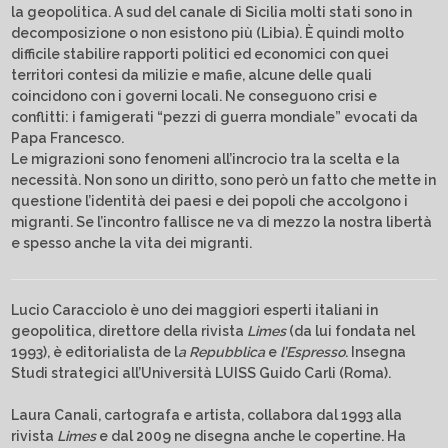
la geopolitica. A sud del canale di Sicilia molti stati sono in
decomposizione o non esistono più (Libia). È quindi molto
difficile stabilire rapporti politici ed economici con quei
territori contesi da milizie e mafie, alcune delle quali
coincidono con i governi locali. Ne conseguono crisi e
conflitti: i famigerati “pezzi di guerra mondiale” evocati da
Papa Francesco.
Le migrazioni sono fenomeni all’incrocio tra la scelta e la
necessità. Non sono un diritto, sono però un fatto che mette in
questione l’identità dei paesi e dei popoli che accolgono i
migranti. Se l’incontro fallisce ne va di mezzo la nostra libertà
e spesso anche la vita dei migranti.
Lucio Caracciolo è uno dei maggiori esperti italiani in
geopolitica, direttore della rivista
Limes
(da lui fondata nel
1993), è editorialista de l
a Repubblica
e
l’Espresso
. Insegna
Studi strategici all’Università LUISS Guido Carli (Roma).
Laura Canali, cartografa e artista, collabora dal 1993 alla
rivista
Limes
e dal 2009 ne disegna anche le copertine. Ha