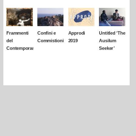
Frammenti
Confini e
Approdi
Untitled ‘The
del
Commistioni
2019
Ausilum
Contemporaneo
Seeker’