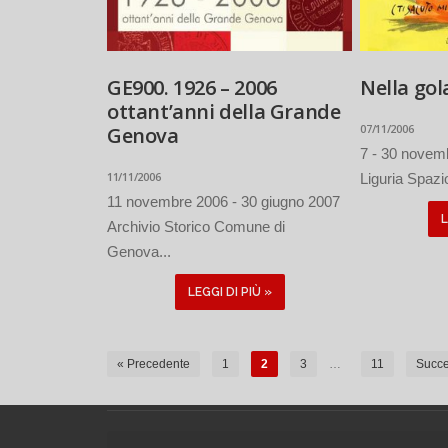
GE900. 1926 – 2006
Nella gol
ottant’anni della Grande
07/11/2006
Genova
7 - 30 novem
11/11/2006
Liguria Spazio
11 novembre 2006 - 30 giugno 2007
L
Archivio Storico Comune di
Genova...
LEGGI DI PIÙ »
« Precedente
1
2
3
…
11
Succe