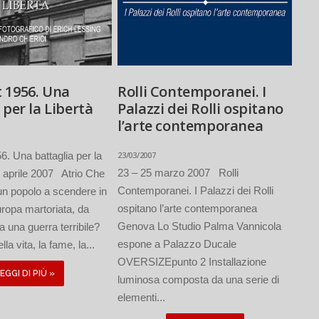
 1956. Una
Rolli Contemporanei. I
 per la Libertà
Palazzi dei Rolli ospitano
l’arte contemporanea
. Una battaglia per la
23/03/2007
23 – 25 marzo 2007 Rolli
3 aprile 2007 Atrio Che
Contemporanei. I Palazzi dei Rolli
un popolo a scendere in
ospitano l’arte contemporanea
uropa martoriata, da
Genova Lo Studio Palma Vannicola
a una guerra terribile?
espone a Palazzo Ducale
ella vita, la fame, la...
OVERSIZEpunto 2 Installazione
EGGI DI PIÙ »
luminosa composta da una serie di
elementi...