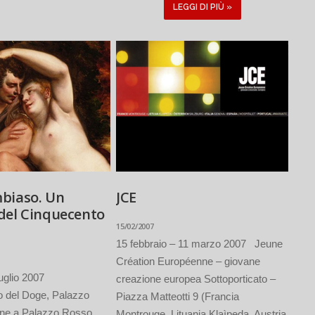
LEGGI DI PIÙ »
biaso. Un
JCE
del Cinquecento
15/02/2007
15 febbraio – 11 marzo 2007 Jeune
Création Européenne – giovane
luglio 2007
creazione europea Sottoporticato –
 del Doge, Palazzo
Piazza Matteotti 9 (Francia
ne a Palazzo Rosso,
Montrouge, Lituania Klaìpeda, Austria