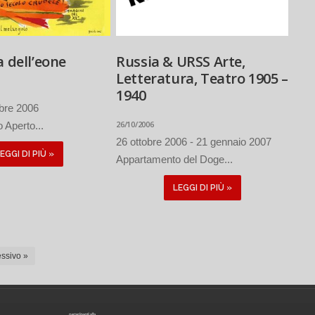
a dell’eone
Russia & URSS Arte,
Letteratura, Teatro 1905 –
1940
bre 2006
26/10/2006
 Aperto...
26 ottobre 2006 - 21 gennaio 2007
EGGI DI PIÙ »
Appartamento del Doge...
LEGGI DI PIÙ »
ssivo »