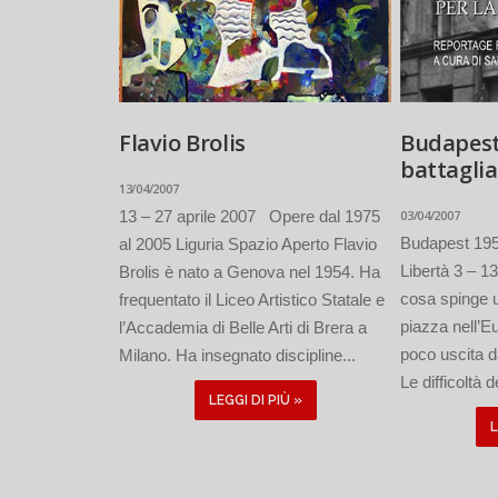
Flavio Brolis
Budapest
battaglia
13/04/2007
13 – 27 aprile 2007 Opere dal 1975
03/04/2007
Budapest 1956
al 2005 Liguria Spazio Aperto Flavio
Libertà 3 – 1
Brolis è nato a Genova nel 1954. Ha
cosa spinge 
frequentato il Liceo Artistico Statale e
piazza nell’E
l’Accademia di Belle Arti di Brera a
poco uscita d
Milano. Ha insegnato discipline...
Le difficoltà d
LEGGI DI PIÙ »
L