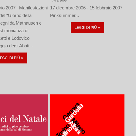
17/12/2006
aio 2007 Manifestazioni
17 dicembre 2006 - 15 febbraio 2007
del “Giorno della
Pinksummer...
egni da Mathausen e
LEGGI DI PIÙ »
stimonianza di
tti e Lodovico
gia degli Abati...
EGGI DI PIÙ »