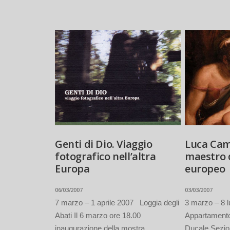
Genti di Dio. Viaggio
Luca Cam
fotografico nell’altra
maestro 
Europa
europeo
06/03/2007
03/03/2007
7 marzo – 1 aprile 2007 Loggia degli
3 marzo – 8 
Abati Il 6 marzo ore 18.00
Appartamento
inaugurazione della mostra
Ducale Sezio