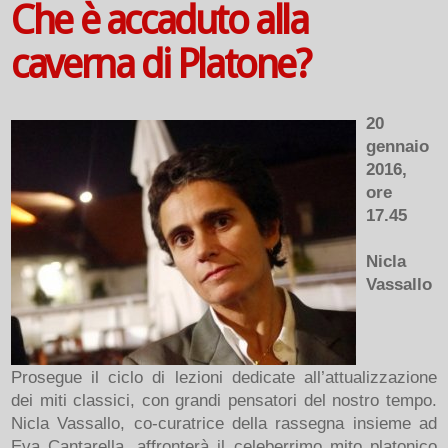
Che è accaduto alla
caverna di Platone?
20
gennaio
2016,
ore
17.45
Nicla
Vassallo
Prosegue il ciclo di lezioni dedicate all’attualizzazione
dei miti classici, con grandi pensatori del nostro tempo.
Nicla Vassallo, co-curatrice della rassegna insieme ad
Eva Cantarella, affronterà il celeberrimo mito platonico