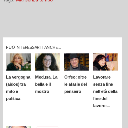
PUÒ INTERESSARTI ANCHE ...
La vergogna
Medusa. La
Orfeo: oltre
Lavorare
(aidos) tra
bella e il
le afasie del
senza fine
mito e
mostro
pensiero
nell’età della
politica
fine del
lavoro:...