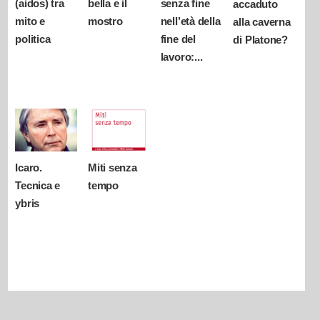
(aidos) tra
bella e il
senza fine
accaduto
mito e
mostro
nell’età della
alla caverna
politica
fine del
di Platone?
lavoro:...
Icaro.
Miti senza
Tecnica e
tempo
ybris