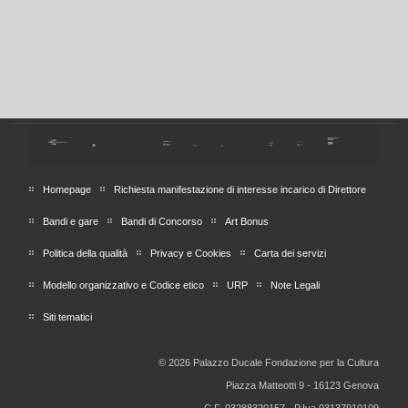
Homepage
Richiesta manifestazione di interesse incarico di Direttore
Bandi e gare
Bandi di Concorso
Art Bonus
Politica della qualità
Privacy e Cookies
Carta dei servizi
Modello organizzativo e Codice etico
URP
Note Legali
Siti tematici
© 2026 Palazzo Ducale Fondazione per la Cultura
Piazza Matteotti 9 - 16123 Genova
C.F. 03288320157 - P.Iva 03137910109