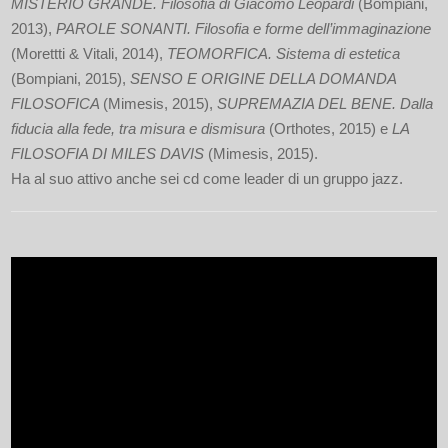
MISTERIO GRANDE. Filosofia di Giacomo Leopardi
(Bompiani,
2013),
PAROLE SONANTI. Filosofia e forme dell’immaginazione
(Morettti & Vitali, 2014),
TEOMORFICA. Sistema di estetica
(Bompiani, 2015),
SENSO E ORIGINE DELLA DOMANDA
FILOSOFICA
(Mimesis, 2015),
SUPREMAZIA DEL BENE. Dalla
fiducia alla fede, tra misura e dismisura
(Orthotes, 2015) e
LA
FILOSOFIA DI MILES DAVIS
(Mimesis, 2015).
Ha al suo attivo anche sei cd come leader di un gruppo jazz.