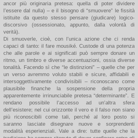
ancor più originaria pretesa: quella di poter dividere
l’essere dal nulla) – e il bisogno di “smuovere” le fissità
istituite da questo stesso pensare (giudicare) logico-
discorsivo (ossessionato, appunto, dalla volontà di
verità).
Di smuoverle, cioè, con l’unica azione che ci renda
capaci di tanto: il fare mousiké. Custode di una potenza
che alle parole e ai significati può sempre donare un
ritmo, un timbro e diverse accentuazioni, ossia diverse
tonalità. Facendo sì che “le distinzioni” – quelle che per
un verso avremmo voluto stabili e sicure, affidabili e
intersoggettivamente condivisibili – riconoscano come
plausibile finanche la sospensione della propria
apparentemente irrinunciabile pretesa “determinante”. E
rendano possibile l’accesso ad un’altra sfera
dell’esistere; nel cui orizzonte il vero e il falso non siano
più riconoscibili come tali, perché al loro posto si
saranno lasciate disegnare nuove e sorprendenti
modalità esperienziali. Vale a dire: tutte quelle che la
tradizione ha sempre ritenuto di dover confinare entro gli