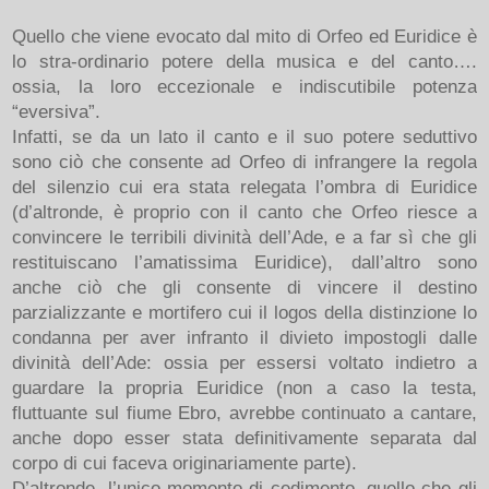
Quello che viene evocato dal mito di Orfeo ed Euridice è
lo stra-ordinario potere della musica e del canto….
ossia, la loro eccezionale e indiscutibile potenza
“eversiva”.
Infatti, se da un lato il canto e il suo potere seduttivo
sono ciò che consente ad Orfeo di infrangere la regola
del silenzio cui era stata relegata l’ombra di Euridice
(d’altronde, è proprio con il canto che Orfeo riesce a
convincere le terribili divinità dell’Ade, e a far sì che gli
restituiscano l’amatissima Euridice), dall’altro sono
anche ciò che gli consente di vincere il destino
parzializzante e mortifero cui il logos della distinzione lo
condanna per aver infranto il divieto impostogli dalle
divinità dell’Ade: ossia per essersi voltato indietro a
guardare la propria Euridice (non a caso la testa,
fluttuante sul fiume Ebro, avrebbe continuato a cantare,
anche dopo esser stata definitivamente separata dal
corpo di cui faceva originariamente parte).
D’altronde, l’unico momento di cedimento, quello che gli