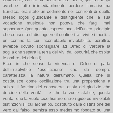
avrebbe fatto irrimediabilmente perdere l’amatissima
Euridice, era stato un cedimento nei confronti di quello
stesso logos giudicante e distinguente che la sua
vocazione musicale non poteva che fargli mal
sopportare (per quanto espressione dell’unico principio
che consenta di distinguere il confine tra i vivi e i morti…
un confine la cui inconfutabile inviolabilità, peraltro,
avrebbe dovuto sconsigliare ad Orfeo di varcare la
soglia che separa la terra dei vivi dall’oscurità che ospita
le ombre dei defunti).
Ecco in che senso la vicenda di Orfeo ci parla
dell’irrisolvibile “oscillazione” che da sempre
caratterizza la natura dell’umano. Quella che si
costituisce come oscillazione tra una propensione a
subire il fascino del conoscere, ossia del giudizio che
de-cide della verità – e che la vuole stabile, questa
verità, che la vuole cioè fissare entro rigide ed inviolabili
distinzioni (il cui archetipo, costituito dalla distinzione del
vero dal falso, sembra esso medesimo fondato su una