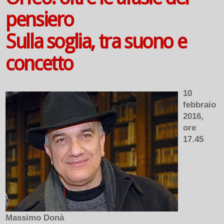
pensiero
Sulla soglia, tra suono e
concetto
10
febbraio
2016,
ore
17.45
Massimo Donà