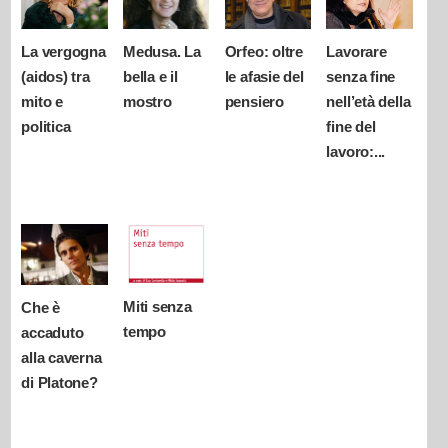
La vergogna
Medusa. La
Orfeo: oltre
Lavorare
(aidos) tra
bella e il
le afasie del
senza fine
mito e
mostro
pensiero
nell’età della
politica
fine del
lavoro:...
Miti senza
Che è
tempo
accaduto
alla caverna
di Platone?