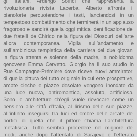
gli italiani, Ardengo Soffici che rappresenta la
rivoluzionaria rivista Lacerba. Alberto affronta il
pianoforte percuotendone i tasti, lanciandosi in un
tempestoso combattimento che terminerà in un applauso
fragoroso e sancirà quella oggi mitica identificazione dei
due fratelli de Chirico nella figura dei Dioscuri dell’arte
allora contemporanea. Vigila sull’andamento e
sull’ambiziosa tempistica della carriera dei due giovani
la figura attenta e solenne della madre, la nobildonna
genovese Emma Cervetto. Giorgio ha il suo studio in
Rue Campagne-Prémiere dove riceve nuovi ammiratori
di quella pittura del tutto originale in cui erte prospettive,
arcate cieche e piazze desolate vengono inondate da
una luce nuova, antiromantica, assoluta, artificiosa.
Sono le architetture ch’egli vuole rievocare come un
pensiero alle città d’Italia, al lirismo delle sue piazze,
all’infinito inseguirsi tra luci ed ombre delle arcate dei
portici di quella che il pittore chiama l’architettura
metafisica. Tutto sembra procedere nel migliore dei
modi, anche dopo l’attentato di Sarajevo e l’efferato