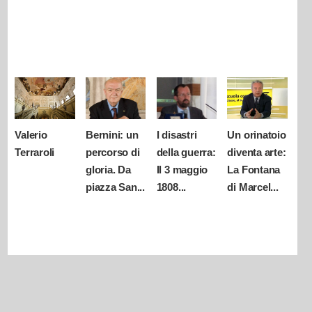
Valerio
Bernini: un
I disastri
Un orinatoio
Terraroli
percorso di
della guerra:
diventa arte:
gloria. Da
Il 3 maggio
La Fontana
piazza San...
1808...
di Marcel...