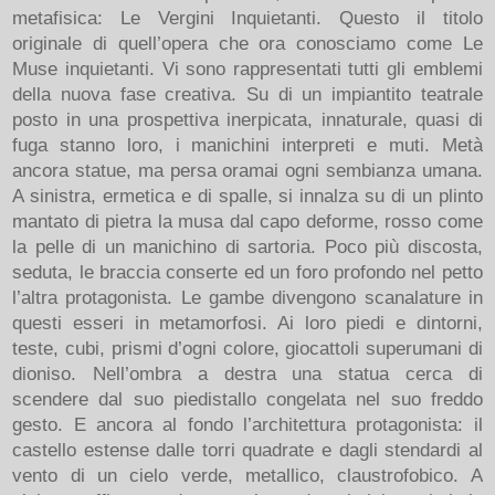
metafisica: Le Vergini Inquietanti. Questo il titolo
originale di quell’opera che ora conosciamo come Le
Muse inquietanti. Vi sono rappresentati tutti gli emblemi
della nuova fase creativa. Su di un impiantito teatrale
posto in una prospettiva inerpicata, innaturale, quasi di
fuga stanno loro, i manichini interpreti e muti. Metà
ancora statue, ma persa oramai ogni sembianza umana.
A sinistra, ermetica e di spalle, si innalza su di un plinto
mantato di pietra la musa dal capo deforme, rosso come
la pelle di un manichino di sartoria. Poco più discosta,
seduta, le braccia conserte ed un foro profondo nel petto
l’altra protagonista. Le gambe divengono scanalature in
questi esseri in metamorfosi. Ai loro piedi e dintorni,
teste, cubi, prismi d’ogni colore, giocattoli superumani di
dioniso. Nell’ombra a destra una statua cerca di
scendere dal suo piedistallo congelata nel suo freddo
gesto. E ancora al fondo l’architettura protagonista: il
castello estense dalle torri quadrate e dagli stendardi al
vento di un cielo verde, metallico, claustrofobico. A