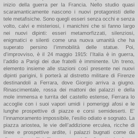
inizio della guerra per la Francia. Nello studio quasi
scaramanticamente nascono i nuovi protagonisti delle
tele metafisiche. Sono quegli esseri senza occhi e senza
volto, calvi e misteriosi, i manichini che si fanno largo
nei nuovi dipinti: esseri metamorfizzati, silenziosi,
enigmatici e silenti come una nuova umanità che ha
superato persino l’immobilità delle statue. Poi,
d’improvviso, è il 24 maggio 1915: l’Italia è in guerra,
l’addio a Parigi dei due fratelli è imminente. Un treno,
elemento insieme alle stazioni così presente nei nuovi
dipinti parigini, li porterà al distretto militare di Firenze
destinandoli a Ferrara, dove Giorgio arriva a giugno.
Rinascimentale, rossa dei mattoni dei palazzi e della
mole immensa e turrita del castello estense, Ferrara lo
accoglie con i suoi vapori umidi i pomeriggi afosi e le
lunghe prospettive di piazze e corsi semideserti. E’
l’innamoramento impossibile, l’esilio odiato e sognato. La
piazza ariostea, le vie dell’addizione erculea, ricche di
linee e prospettive ardite, i palazzi bugnati come da