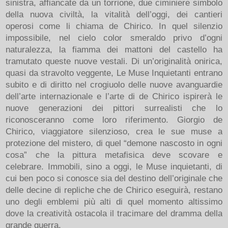
sinistra, affiancate da un torrione, due ciminiere simbolo
della nuova civiltà, la vitalità dell’oggi, dei cantieri
operosi come li chiama de Chirico. In quel silenzio
impossibile, nel cielo color smeraldo privo d’ogni
naturalezza, la fiamma dei mattoni del castello ha
tramutato queste nuove vestali. Di un’originalità onirica,
quasi da stravolto veggente, Le Muse Inquietanti entrano
subito e di diritto nel crogiuolo delle nuove avanguardie
dell’arte internazionale e l’arte di de Chirico ispirerà le
nuove generazioni dei pittori surrealisti che lo
riconosceranno come loro riferimento. Giorgio de
Chirico, viaggiatore silenzioso, crea le sue muse a
protezione del mistero, di quel “demone nascosto in ogni
cosa” che la pittura metafisica deve scovare e
celebrare. Immobili, sino a oggi, le Muse inquietanti, di
cui ben poco si conosce sia del destino dell’originale che
delle decine di repliche che de Chirico eseguirà, restano
uno degli emblemi più alti di quel momento altissimo
dove la creatività ostacola il tracimare del dramma della
grande guerra.