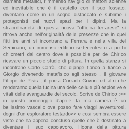
diamanti metallici, l’immenso naviglio di mattoni solenne
ed inevitabile che è il castello con il suo fossato,
diventano come in un sogno distaccato e sublime i
protagonisti dei nuovi spazi per i dipinti. Ma la
straordinarietà di questa nuova “officina ferrarese” si
ritrova anche nell’originalità delle presenze che in quei
fitti tre anni si incontrano a Ferrara e nella villa del
Seminario, un immenso edificio settecentesco a pochi
chilometri dal centro dove è possibile per de Chirico
ricavare un piccolo studio di pittura. In quella stanza si
incontrano Carlo Carrà, che dipinge fianco a fianco a
Giorgio divenendo metafisico egli stesso , il giovane
Filippo de Pisis , il poeta Corrado Govoni ed altri che
renderanno quella fucina una delle cellule più esplosive e
vitali delle avanguardie del secolo. Scrive de Chirico :<<
in questo pomeriggio d’aprile…la mia camera è un
bellissimo vascello ove posso fare viaggi avventurosi,
degni d’un esploratore testardo>> e così sembra essere
visto che ha appena concluso quello che è destinato a
diventare il suo capolavoro, l’icona della pittura