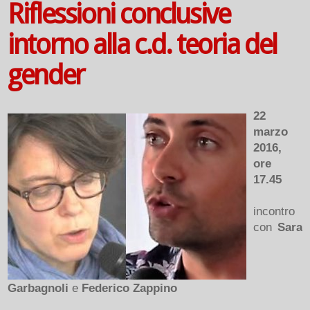
Riflessioni conclusive
intorno alla c.d. teoria del
gender
22
marzo
2016,
ore
17.45
incontro
con
Sara
Garbagnoli
e
Federico Zappino