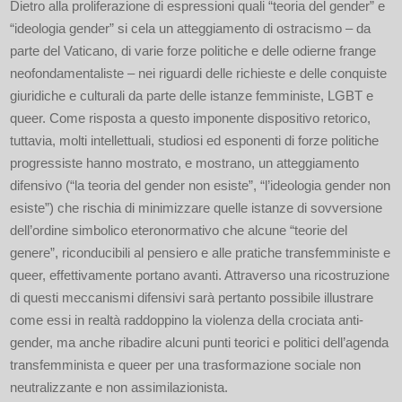
Dietro alla proliferazione di espressioni quali “teoria del gender” e
“ideologia gender” si cela un atteggiamento di ostracismo – da
parte del Vaticano, di varie forze politiche e delle odierne frange
neofondamentaliste – nei riguardi delle richieste e delle conquiste
giuridiche e culturali da parte delle istanze femministe, LGBT e
queer. Come risposta a questo imponente dispositivo retorico,
tuttavia, molti intellettuali, studiosi ed esponenti di forze politiche
progressiste hanno mostrato, e mostrano, un atteggiamento
difensivo (“la teoria del gender non esiste”, “l’ideologia gender non
esiste”) che rischia di minimizzare quelle istanze di sovversione
dell’ordine simbolico eteronormativo che alcune “teorie del
genere”, riconducibili al pensiero e alle pratiche transfemministe e
queer, effettivamente portano avanti. Attraverso una ricostruzione
di questi meccanismi difensivi sarà pertanto possibile illustrare
come essi in realtà raddoppino la violenza della crociata anti-
gender, ma anche ribadire alcuni punti teorici e politici dell’agenda
transfemminista e queer per una trasformazione sociale non
neutralizzante e non assimilazionista.