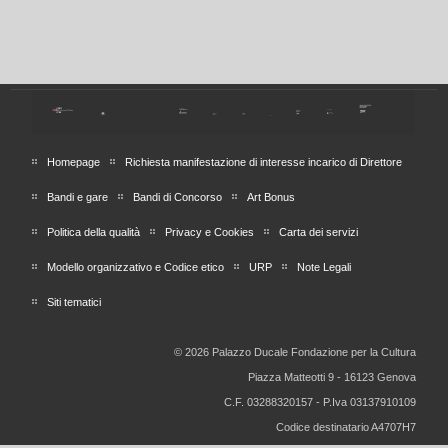
Homepage
Richiesta manifestazione di interesse incarico di Direttore
Bandi e gare
Bandi di Concorso
Art Bonus
Politica della qualità
Privacy e Cookies
Carta dei servizi
Modello organizzativo e Codice etico
URP
Note Legali
Siti tematici
© 2026 Palazzo Ducale Fondazione per la Cultura
Piazza Matteotti 9 - 16123 Genova
C.F. 03288320157 - P.Iva 03137910109
Codice destinatario A4707H7