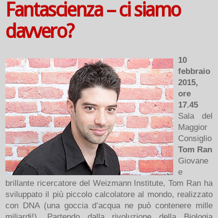
Fantascienza – ci siamo
davvero?
10
febbraio
2015,
ore
17.45
Sala del
Maggior
Consiglio
Tom Ran
Giovane
e
brillante ricercatore del Weizmann Institute, Tom Ran ha
sviluppato il più piccolo calcolatore al mondo, realizzato
con DNA (una goccia d’acqua ne può contenere mille
miliardi!). Partendo dalla rivoluzione della Biologia