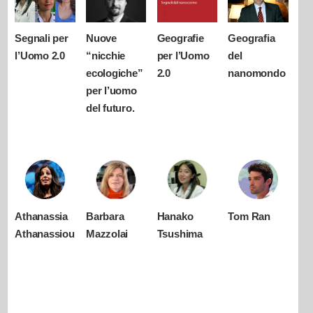
Segnali per
Nuove
Geografie
Geografia
l’Uomo 2.0
“nicchie
per l’Uomo
del
ecologiche”
2.0
nanomondo
per l’uomo
del futuro.
Athanassia
Barbara
Hanako
Tom Ran
Athanassiou
Mazzolai
Tsushima