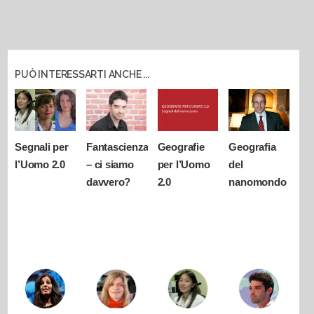
PUÒ INTERESSARTI ANCHE ...
Segnali per
Fantascienza
Geografie
Geografia
l’Uomo 2.0
– ci siamo
per l’Uomo
del
davvero?
2.0
nanomondo