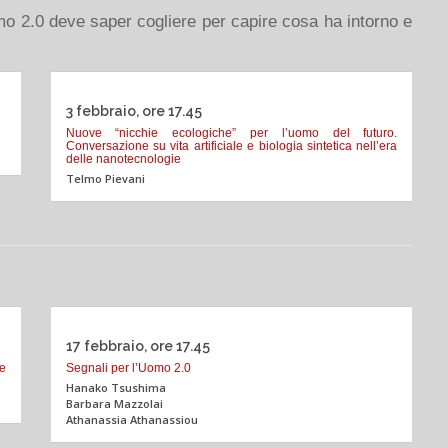
o 2.0 deve saper cogliere per capire cosa ha intorno e
3 febbraio, ore 17.45
Nuove “nicchie ecologiche” per l’uomo del futuro.
Conversazione su vita artificiale e biologia sintetica nell’era
delle nanotecnologie
Telmo Pievani
17 febbraio, ore 17.45
e
Segnali per l’Uomo 2.0
Hanako Tsushima
Barbara Mazzolai
Athanassia Athanassiou