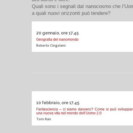
Quali sono i segnali dal nanocosmo che l’Uom
a quali nuovi orizzonti può tendere?
20 gennaio, ore 17.45
Geografia del nanomondo
Roberto Cingolani
10 febbraio, ore 17.45
Fantascienza – ci siamo davvero? Come si può sviluppar
una nuova vita nel mondo dell’Uomo 2.0
Tom Ran